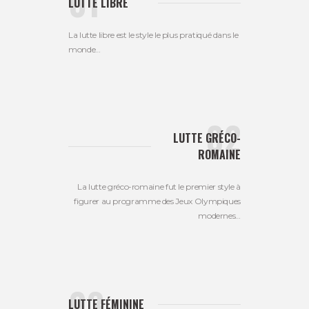
LUTTE LIBRE
La lutte libre est le style le plus pratiqué dans le
monde…
LUTTE GRÉCO-
ROMAINE
La lutte gréco-romaine fut le premier style à
figurer au programme des Jeux Olympiques
modernes…
LUTTE FÉMININE