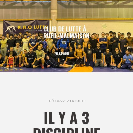
CLUB DE LUTTE À
RUEIL-MALMAISON
EN SAVOIR +
DÉCOUVREZ LA LUTTE
IL Y A 3