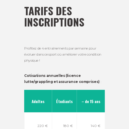
TARIFS DES
INSCRIPTIONS
Profitez de 4 entraînements par semaine pour
évoluer dans ce sport où améliorer votre condition
physique !
Cotisations annuelles (licence
lutte/grappling et assurance comprises)
:
Adultes
Étudiants
– de 15 ans
220 €
180 €
140 €