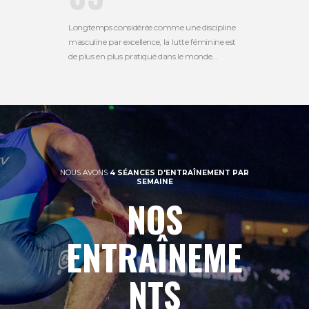
Longtemps considérée comme une discipline
masculine par excellence, la lutte féminine est
de plus en plus pratiqué dans le monde…
NOUS AVONS
4 SÉANCES D'ENTRAÎNEMENT PAR
SEMAINE
NOS
ENTRAÎNEME
NTS