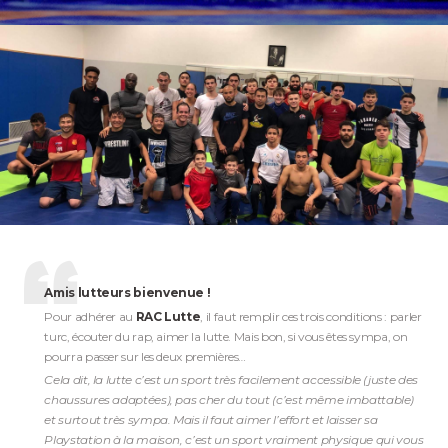
Amis lutteurs bienvenue !
Pour adhérer au
RAC Lutte
, il faut remplir ces trois conditions : parler
turc, écouter du rap, aimer la lutte. Mais bon, si vous êtes sympa, on
pourra passer sur les deux premières…
Cela dit, la lutte c’est un sport très facilement accessible (juste des
chaussures adaptées), pas cher du tout (c’est même imbattable)
et surtout très sympa. Mais il faut aimer l’effort et laisser sa
Playstation à la maison, c’est un sport vraiment physique qui vous