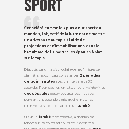
SPORT
Considéré comme le « plus vieux sport du
monde », l’objectif de la lutte est de mettre
un adversaire au tapis à l’aide de
projections et d’immobilisations, dans le
but ultime de lui mettre les épaules à plat
sur le tapis.
Disputés sur un tapis circulaire de neuf mètres de
diamètre, les combats consistent en
2 périodes
de trois minutes
avec un intervalle de 30
secondes. Pour gagner, un lutteur doit maintenir les
deux épaules
de son adversaire sur le tapis
pendant une seconde, après quoi le match se
termine. C’est ce qu’on appelle un
tombé
.
Si aucun
tombé
n’est effectué, la décision est
fondée sur les points attribués pour avoir mis
l’adversaire en position désavantageuse. En
lutte