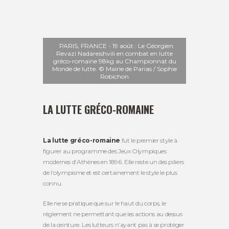
PARIS, FRANCE - 19 août : Le Géorgien
Revazi Nadareishvili en combat en lutte
gréco-romaine 98kg au Championnat du
Monde de lutte. © Mairie de Parias / Sophie
Robichon
LA LUTTE GRÉCO-ROMAINE
La lutte gréco-romaine
fut le premier style à
figurer au programme des Jeux Olympiques
modernes d’Athènes en 1896. Elle reste un des piliers
de l’olympisme et est certainement le style le plus
connu.
Elle ne se pratique que sur le haut du corps, le
règlement ne permettant que les actions au dessus
de la ceinture. Les lutteurs n’ayant pas à se protéger