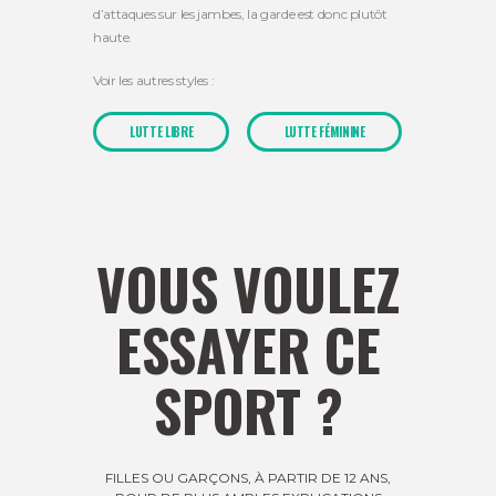
d’attaques sur les jambes, la garde est donc plutôt
haute.
Voir les autres styles :
LUTTE LIBRE
LUTTE FÉMININE
VOUS VOULEZ
ESSAYER CE
SPORT ?
FILLES OU GARÇONS, À PARTIR DE 12 ANS,