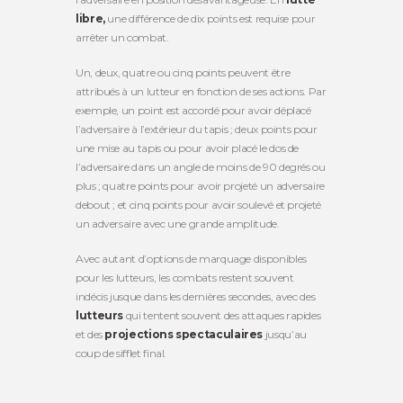
libre,
une différence de dix points est requise pour
arrêter un combat.
Un, deux, quatre ou cinq points peuvent être
attribués à un lutteur en fonction de ses actions. Par
exemple, un point est accordé pour avoir déplacé
l’adversaire à l’extérieur du tapis ; deux points pour
une mise au tapis ou pour avoir placé le dos de
l’adversaire dans un angle de moins de 90 degrés ou
plus ; quatre points pour avoir projeté un adversaire
debout ; et cinq points pour avoir soulevé et projeté
un adversaire avec une grande amplitude.
Avec autant d’options de marquage disponibles
pour les lutteurs, les combats restent souvent
indécis jusque dans les dernières secondes, avec des
lutteurs
qui tentent souvent des attaques rapides
et des
projections spectaculaires
jusqu’au
coup de sifflet final.