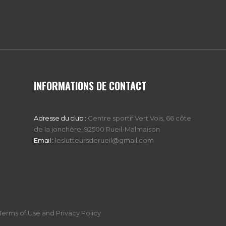
INFORMATIONS DE CONTACT
Adresse du club :
Centre sportif Vert Vois, 66 côte
de la jonchère, 92500 Rueil-Malmaison
Email :
leslutteursderueil@gmail.com
erms of Use and Privacy Policy