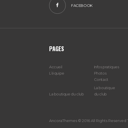
FACEBOOK
PAGES
Accueil
Infos pratiques
L’équipe
Photos
Contact
La boutique
La boutique du club
du club
AncoraThemes © 2016 All Rights Reserved T